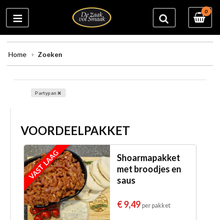
0
Home
Zoeken
Partypan
VOORDEELPAKKET
VAST LAAG
Shoarmapakket
met broodjes en
saus
€ 9,49
per pakket