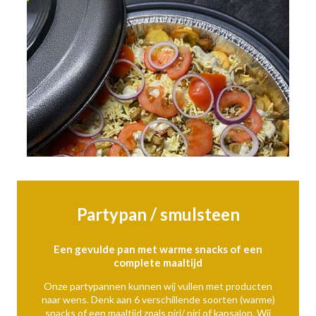
Partypan / smulsteen
Een gevulde pan met warme snacks of een
complete maaltijd
Onze partypannen kunnen wij vullen met producten
naar wens. Denk aan 6 verschillende soorten (warme)
snacks of een maaltijd zoals piri/ piri of kapsalon. Wij