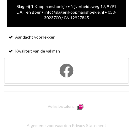
Slagerij 't Koopmanshoekje •
Nijverheidsweg 17, 9791
DA Ten Boer
•
info@slagerijkoopmanshoekje.nl
•
050-
3023700
/
06-12927845
Aandacht voor lekker
Kwaliteit van de vakman
Veilig betalen:
Algemene voorwaarden
Privacy Statement