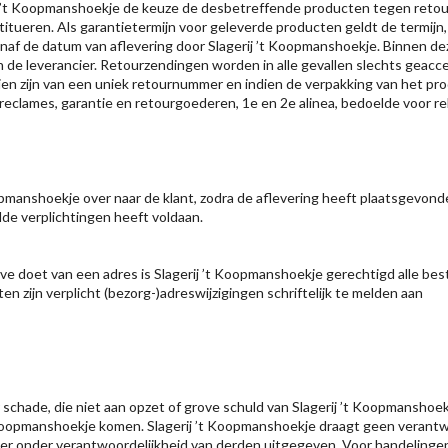
 ’t Koopmanshoekje de keuze de desbetreffende producten tegen retou
tueren. Als garantietermijn voor geleverde producten geldt de termijn, d
de datum van aflevering door Slagerij ’t Koopmanshoekje. Binnen deze 
e leverancier. Retourzendingen worden in alle gevallen slechts geacceptee
zien zijn van een uniek retournummer en indien de verpakking van het pr
clames, garantie en retourgoederen, 1e en 2e alinea, bedoelde voor reke
oopmanshoekje over naar de klant, zodra de aflevering heeft plaatsgevon
elde verplichtingen heeft voldaan.
ave doet van een adres is Slagerij ’t Koopmanshoekje gerechtigd alle be
ten zijn verplicht (bezorg-)adreswijzigingen schriftelijk te melden aan
r schade, die niet aan opzet of grove schuld van Slagerij ’t Koopmanshoe
 Koopmanshoekje komen. Slagerij ’t Koopmanshoekje draagt geen verantwoo
er onder verantwoordelijkheid van derden uitgegeven. Voor handelingen 