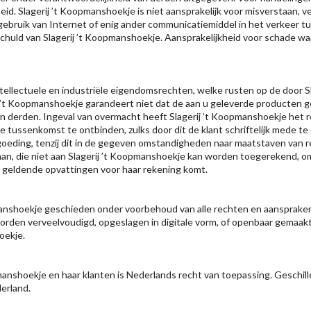
 Slagerij ’t Koopmanshoekje is niet aansprakelijk voor misverstaan, ve
bruik van Internet of enig ander communicatiemiddel in het verkeer tus
schuld van Slagerij ’t Koopmanshoekje. Aansprakelijkheid voor schade wa
intellectuele en industriële eigendomsrechten, welke rusten op de door 
j ’t Koopmanshoekje garandeert niet dat de aan u geleverde producten 
n derden. Ingeval van overmacht heeft Slagerij ’t Koopmanshoekje het r
e tussenkomst te ontbinden, zulks door dit de klant schriftelijk mede te d
ing, tenzij dit in de gegeven omstandigheden naar maatstaven van redel
, die niet aan Slagerij ’t Koopmanshoekje kan worden toegerekend, omdat
r geldende opvattingen voor haar rekening komt.
manshoekje geschieden onder voorbehoud van alle rechten en aanspraken 
worden verveelvoudigd, opgeslagen in digitale vorm, of openbaar gemaak
oekje.
anshoekje en haar klanten is Nederlands recht van toepassing. Geschillen
erland.