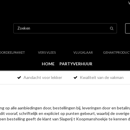
OORDEELPAKKET
VERS VLEES
VLUGKLAAR
GEHAKTPRODUC
HOME
PARTYVERHUUR
Aandacht voor lekker
Kwaliteit van de vakman
op alle aanbiedingen door, bestellingen bij, leveringen door en betali
 vooraf, schriftelijk en expliciet op punten gebeurt, waarbij de overige
een bestelling geeft de klant van Slagerij t Koopmanshoekje te kennen