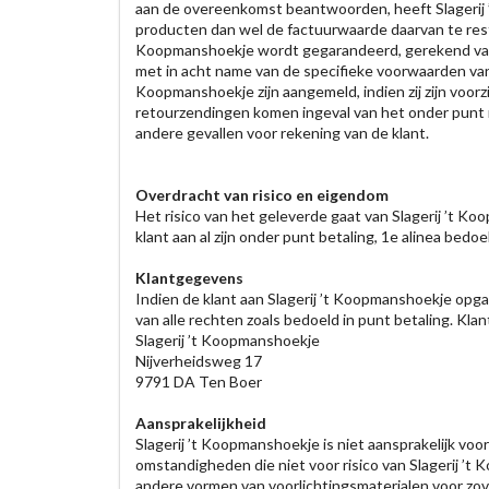
aan de overeenkomst beantwoorden, heeft Slagerij
producten dan wel de factuurwaarde daarvan te resti
Koopmanshoekje wordt gegarandeerd, gerekend vanaf 
met in acht name van de specifieke voorwaarden van d
Koopmanshoekje zijn aangemeld, indien zij zijn voor
retourzendingen komen ingeval van het onder punt re
andere gevallen voor rekening van de klant.
Overdracht van risico en eigendom
Het risico van het geleverde gaat van Slagerij ’t K
klant aan al zijn onder punt betaling, 1e alinea bedo
Klantgegevens
Indien de klant aan Slagerij ’t Koopmanshoekje opg
van alle rechten zoals bedoeld in punt betaling. Klan
Slagerij ’t Koopmanshoekje
Nijverheidsweg 17
9791 DA Ten Boer
Aansprakelijkheid
Slagerij ’t Koopmanshoekje is niet aansprakelijk voo
omstandigheden die niet voor risico van Slagerij ’t
andere vormen van voorlichtingsmaterialen voor zov