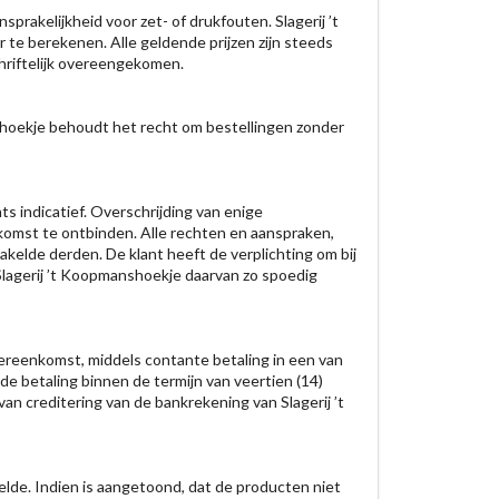
prakelijkheid voor zet- of drukfouten. Slagerij ’t
 te berekenen. Alle geldende prijzen zijn steeds
hriftelijk overeengekomen.
anshoekje behoudt het recht om bestellingen zonder
ts indicatief. Overschrijding van enige
komst te ontbinden. Alle rechten en aanspraken,
kelde derden. De klant heeft de verplichting om bij
Slagerij ’t Koopmanshoekje daarvan zo spoedig
vereenkomst, middels contante betaling in een van
 de betaling binnen de termijn van veertien (14)
n creditering van de bankrekening van Slagerij ’t
elde. Indien is aangetoond, dat de producten niet