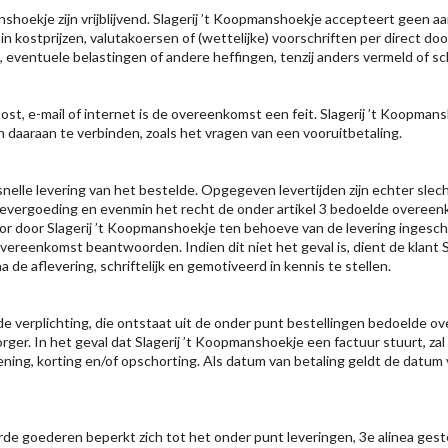
hoekje zijn vrijblijvend. Slagerij ’t Koopmanshoekje accepteert geen aans
kostprijzen, valutakoersen of (wettelijke) voorschriften per direct door
 eventuele belastingen of andere heffingen, tenzij anders vermeld of sc
post, e-mail of internet is de overeenkomst een feit. Slagerij ’t Koopm
daaraan te verbinden, zoals het vragen van een vooruitbetaling.
nelle levering van het bestelde. Opgegeven levertijden zijn echter slech
devergoeding en evenmin het recht de onder artikel 3 bedoelde overeen
r door Slagerij ’t Koopmanshoekje ten behoeve van de levering ingescha
vereenkomst beantwoorden. Indien dit niet het geval is, dient de klant 
 de aflevering, schriftelijk en gemotiveerd in kennis te stellen.
 de verplichting, die ontstaat uit de onder punt bestellingen bedoelde o
orger. In het geval dat Slagerij ’t Koopmanshoekje een factuur stuurt, zal
ng, korting en/of opschorting. Als datum van betaling geldt de datum va
de goederen beperkt zich tot het onder punt leveringen, 3e alinea gest