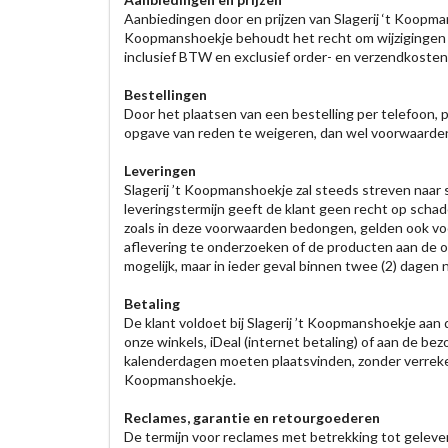
Aanbiedingen door en prijzen van Slagerij ‘t Koopmans
Koopmanshoekje behoudt het recht om wijzigingen in 
inclusief BTW en exclusief order- en verzendkosten,
Bestellingen
Door het plaatsen van een bestelling per telefoon, 
opgave van reden te weigeren, dan wel voorwaarden 
Leveringen
Slagerij ’t Koopmanshoekje zal steeds streven naar s
leveringstermijn geeft de klant geen recht op scha
zoals in deze voorwaarden bedongen, gelden ook voo
aflevering te onderzoeken of de producten aan de o
mogelijk, maar in ieder geval binnen twee (2) dagen na
Betaling
De klant voldoet bij Slagerij ’t Koopmanshoekje aan
onze winkels, iDeal (internet betaling) of aan de bez
kalenderdagen moeten plaatsvinden, zonder verrekeni
Koopmanshoekje.
Reclames, garantie en retourgoederen
De termijn voor reclames met betrekking tot gelever