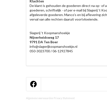
Klachten
De klant is gehouden de goederen direct na op- of af
goederen, schriftelijk - of per e-mail bij Slagerij 
afgeleverde goederen. Manco’s en bij aflevering zic
verval van alle rechten daaruit voortvloeiende.
Slagerij ’t Koopmanshoekje
Nijverheidsweg 17
9791 DA Ten Boer
info@slagerijkoopmanshoekje.nl
050-3023700 / 06-12927845
Algemene voorwaarden
Privacy Statement