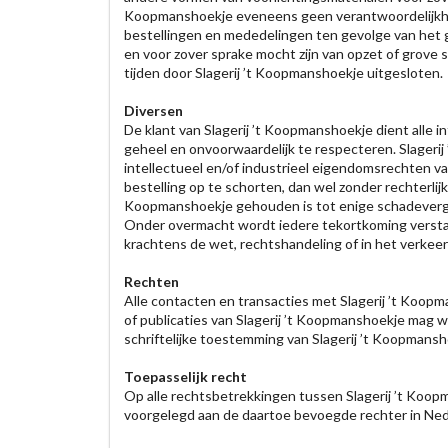
Koopmanshoekje eveneens geen verantwoordelijkheid.
bestellingen en mededelingen ten gevolge van het ge
en voor zover sprake mocht zijn van opzet of grove 
tijden door Slagerij ’t Koopmanshoekje uitgesloten.
Diversen
De klant van Slagerij ’t Koopmanshoekje dient alle 
geheel en onvoorwaardelijk te respecteren. Slageri
intellectueel en/of industrieel eigendomsrechten va
bestelling op te schorten, dan wel zonder rechterlijk
Koopmanshoekje gehouden is tot enige schadevergoed
Onder overmacht wordt iedere tekortkoming verstaan
krachtens de wet, rechtshandeling of in het verkee
Rechten
Alle contacten en transacties met Slagerij ’t Koop
of publicaties van Slagerij ’t Koopmanshoekje mag 
schriftelijke toestemming van Slagerij ’t Koopmansh
Toepasselijk recht
Op alle rechtsbetrekkingen tussen Slagerij ’t Koopm
voorgelegd aan de daartoe bevoegde rechter in Ned