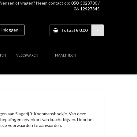
Wensen of vragen? Neem contact op:
050-3023700 /
06-12927845
Inloggen
Totaal € 0,00
TEN
VLEESWAREN
MAALTIJDEN
ngen aan Slagerij ’t Koopmanshoekje. Van deze
 bepalingen onverkort van kracht blijven. Door het
 deze voorwaarden te aanvaarden.