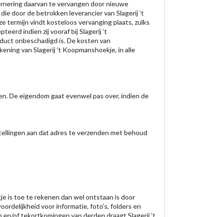
rnering daarvan te vervangen door nieuwe
ie door de betrokken leverancier van Slagerij ’t
termijn vindt kosteloos vervanging plaats, zulks
rd indien zij vooraf bij Slagerij ’t
oduct onbeschadigd is. De kosten van
ning van Slagerij ’t Koopmanshoekje, in alle
den. De eigendom gaat evenwel pas over, indien de
stellingen aan dat adres te verzenden met behoud
kje is toe te rekenen dan wel ontstaan is door
rdelijkheid voor informatie, foto’s, folders en
en/of tekortkomingen van derden draagt Slagerij ’t