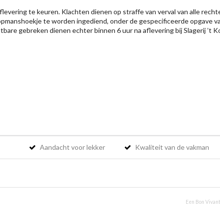
levering te keuren. Klachten dienen op straffe van verval van alle recht
’t Koopmanshoekje te worden ingediend, onder de gespecificeerde opgave v
htbare gebreken dienen echter binnen 6 uur na aflevering bij Slagerij ’
Aandacht voor lekker
Kwaliteit van de vakman
Een Bon Vivant