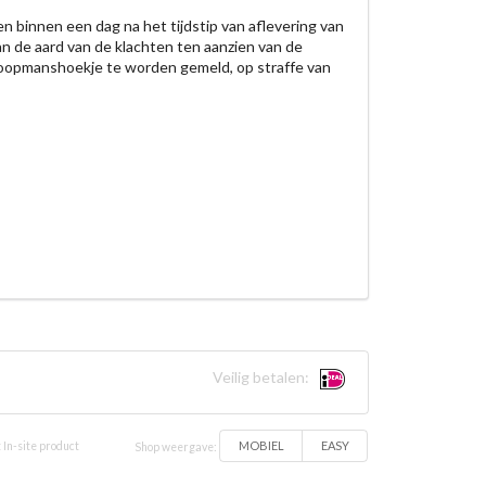
en binnen een dag na het tijdstip van aflevering van
an de aard van de klachten ten aanzien van de
t Koopmanshoekje te worden gemeld, op straffe van
Veilig betalen:
MOBIEL
EASY
 In-site product
Shop weergave: