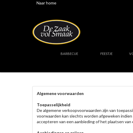
Naar home
BARBECUE
FEESTJE
V
Algemene voorwaarden
Toepasselijkheid
De algemene verkoopvoorwaarden zijn van toepassing 
voorwaarden kan slechts worden afgeweken indien dit
accepteren van een aanbieding of het plaatsen van 
Aanbiedingen en prijzen