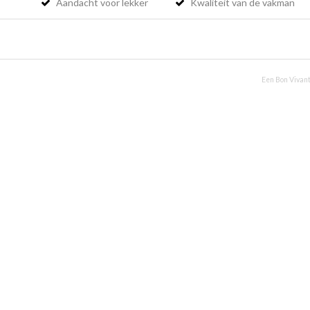
Aandacht voor lekker
Kwaliteit van de vakman
Een Bon Vivant