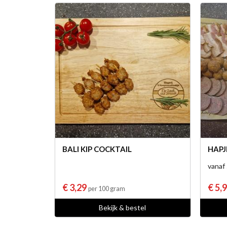
BALI KIP COCKTAIL
HAPJ
vanaf
€ 3,29
€ 5,
per 100 gram
Bekijk & bestel