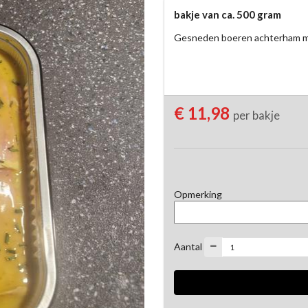
bakje van ca. 500 gram
Gesneden boeren achterham me
€ 11,98
per bakje
Opmerking
Aantal