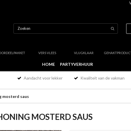
OORDEELPAKKET
VERS VLEES
VLUGKLAAR
GEHAKTPRODUC
HOME
PARTYVERHUUR
Aandacht voor lekker
Kwaliteit van de vakman
g mosterd saus
HONING MOSTERD SAUS