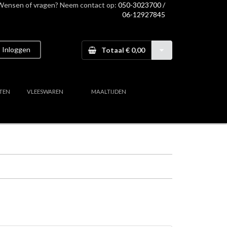
Wensen of vragen? Neem contact op:
050-3023700 /
06-12927845
Inloggen
Totaal € 0,00
TEN
VLEESWAREN
MAALTIJDEN