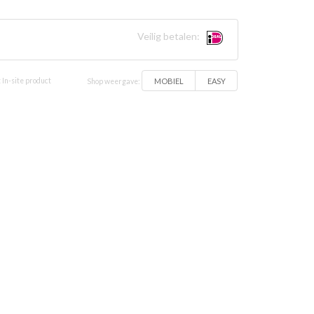
Veilig betalen:
MOBIEL
EASY
 In-site product
Shop weergave: