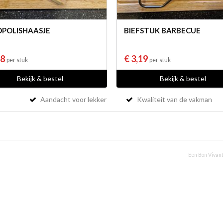
POLISHAASJE
BIEFSTUK BARBECUE
98
€ 3,19
per stuk
per stuk
Bekijk & bestel
Bekijk & bestel
Aandacht voor lekker
Kwaliteit van de vakman
Een Bon Vivant