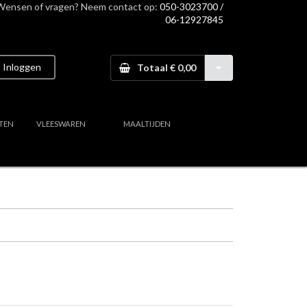
Wensen of vragen? Neem contact op:
050-3023700 /
06-12927845
Inloggen
Totaal € 0,00
TEN
VLEESWAREN
MAALTIJDEN