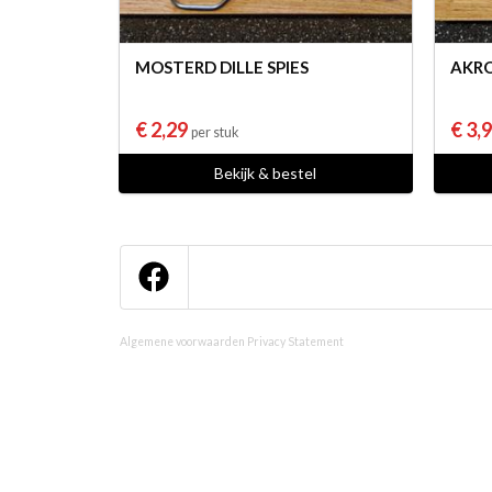
MOSTERD DILLE SPIES
AKRO
€ 2,29
€ 3,
per stuk
Bekijk & bestel
Algemene voorwaarden
Privacy Statement