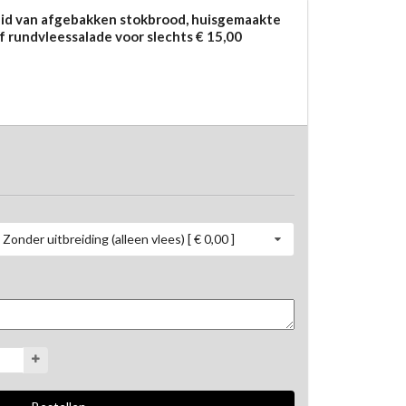
eid van afgebakken stokbrood, huisgemaakte
 rundvleessalade voor slechts € 15,00
Zonder uitbreiding (alleen vlees) [ € 0,00 ]
erdere soorten vlees, waardoor iedereen een ruime 
onze pakketten niet per soort hetzelfde aantal als 
 besteld, maar leveren wij meerdere soorten en van 
 wij 4 stukjes per soort, verdeeld over 8 soorten. U 