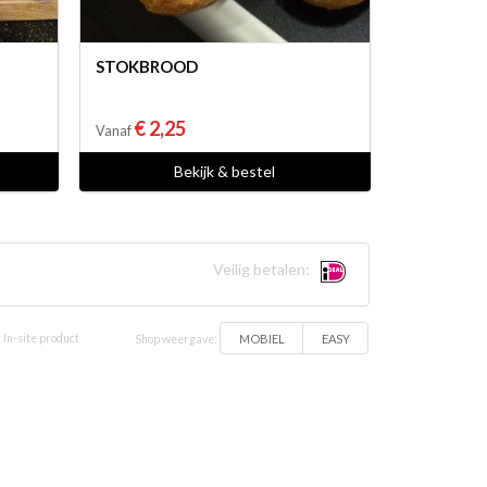
STOKBROOD
€ 2,25
Vanaf
Bekijk & bestel
Veilig betalen:
MOBIEL
EASY
 In-site product
Shop weergave: