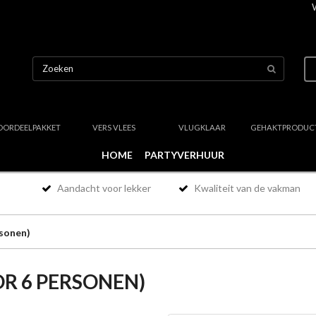
OORDEELPAKKET
VERS VLEES
VLUGKLAAR
GEHAKTPRODUC
HOME
PARTYVERHUUR
Aandacht voor lekker
Kwaliteit van de vakman
rsonen)
R 6 PERSONEN)