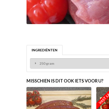
INGREDIËNTEN
250 gram
MISSCHIEN IS DIT OOK IETS VOOR U?
VAST L