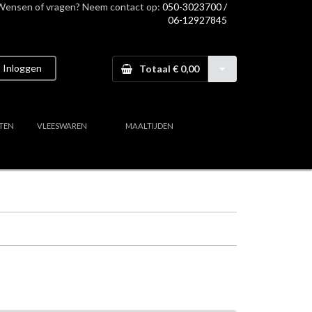
Wensen of vragen? Neem contact op:
050-3023700 /
06-12927845
Inloggen
Totaal € 0,00
TEN
VLEESWAREN
MAALTIJDEN