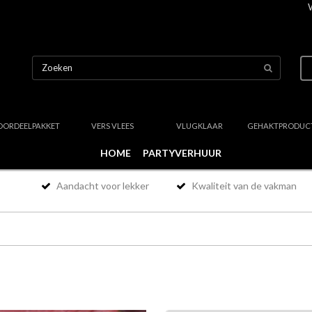
OORDEELPAKKET
VERS VLEES
VLUGKLAAR
GEHAKTPRODUC
HOME
PARTYVERHUUR
Aandacht voor lekker
Kwaliteit van de vakman