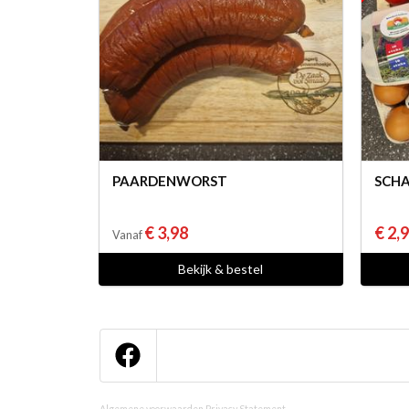
PAARDENWORST
SCHA
€ 3,98
€ 2,
Vanaf
Bekijk & bestel