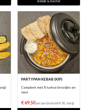
Bekijk & bestel
PARTYPAN KEBAB (KIP)
org)
Compleet met 8 turkse broodjes en
saus
€ 69,50
per pan (inclusief € 30,- borg)