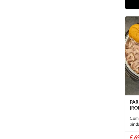
PAR
(RO
Comp
pind
€ 6