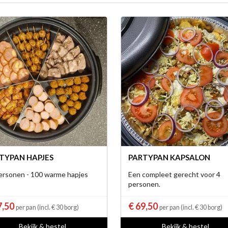
TYPAN HAPJES
PARTYPAN KAPSALON
ersonen - 100 warme hapjes
Een compleet gerecht voor 4
personen.
7,50
€ 69,50
per pan (incl. € 30 borg)
per pan (incl. € 30 borg)
Bekijk & bestel
Bekijk & bestel