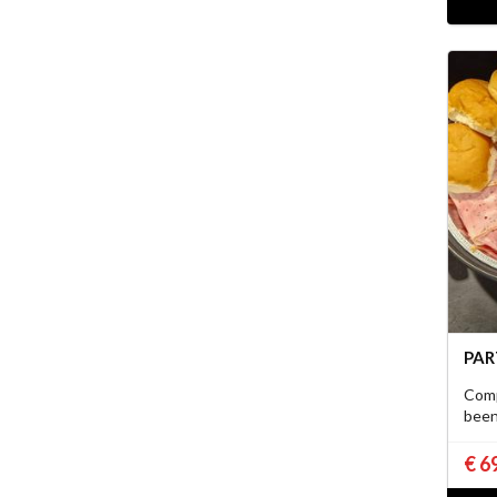
PAR
Comp
bee
€ 6