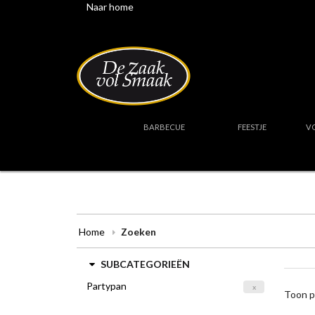
Naar home
BARBECUE
FEESTJE
V
Home
Zoeken
SUBCATEGORIEËN
Partypan
x
Toon p