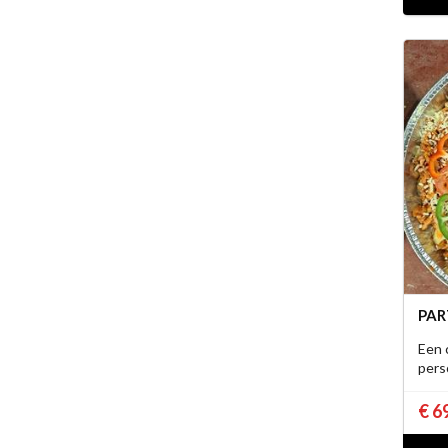
PAR
Een 
pers
€ 6