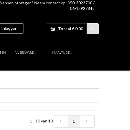
Wensen of vragen? Neem contact op:
050-3023700 /
06-12927845
Inloggen
Totaal € 0,00
TEN
VLEESWAREN
MAALTIJDEN
1 - 10 van 10
1