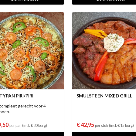
TYPAN PIRI/PIRI
SMULSTEEN MIXED GRILL
compleet gerecht voor 4
onen.
9,50
€ 42,95
per pan (incl. € 30 borg)
per stuk (incl. € 15 borg)