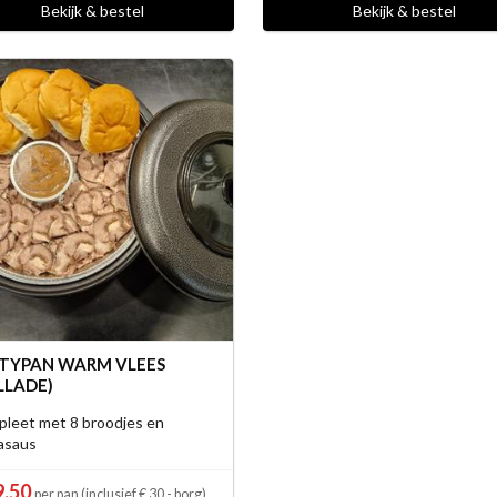
Bekijk & bestel
Bekijk & bestel
TYPAN WARM VLEES
LLADE)
leet met 8 broodjes en
asaus
9,50
per pan (inclusief € 30,- borg)