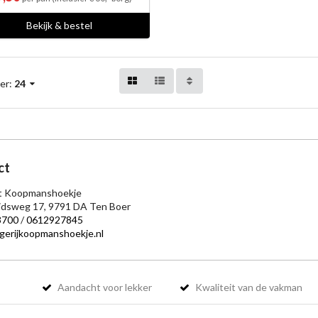
Bekijk & bestel
er:
24
ct
 't Koopmanshoekje
eidsweg 17, 9791 DA Ten Boer
3700
/
0612927845
gerijkoopmanshoekje.nl
Aandacht voor lekker
Kwaliteit van de vakman