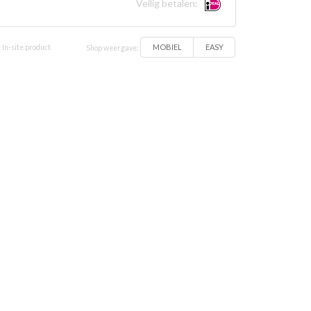
Veilig betalen:
MOBIEL
EASY
 In-site product
Shop weergave: