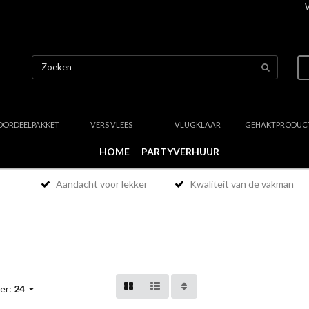
OORDEELPAKKET
VERS VLEES
VLUGKLAAR
GEHAKTPRODUC
HOME
PARTYVERHUUR
Aandacht voor lekker
Kwaliteit van de vakman
er:
24