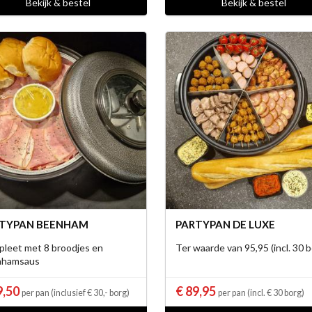
Bekijk & bestel
Bekijk & bestel
TYPAN BEENHAM
PARTYPAN DE LUXE
leet met 8 broodjes en
Ter waarde van 95,95 (incl. 30 b
nhamsaus
9,50
€ 89,95
per pan (inclusief € 30,- borg)
per pan (incl. € 30 borg)