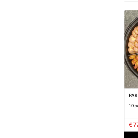
PAR
10 p
€ 7