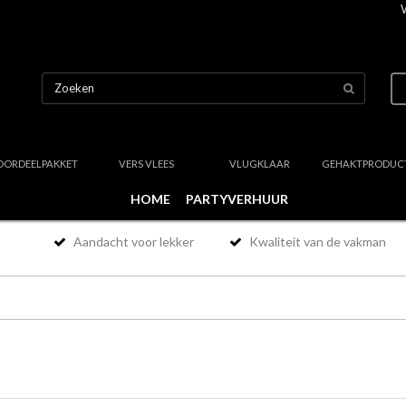
OORDEELPAKKET
VERS VLEES
VLUGKLAAR
GEHAKTPRODUC
HOME
PARTYVERHUUR
Aandacht voor lekker
Kwaliteit van de vakman