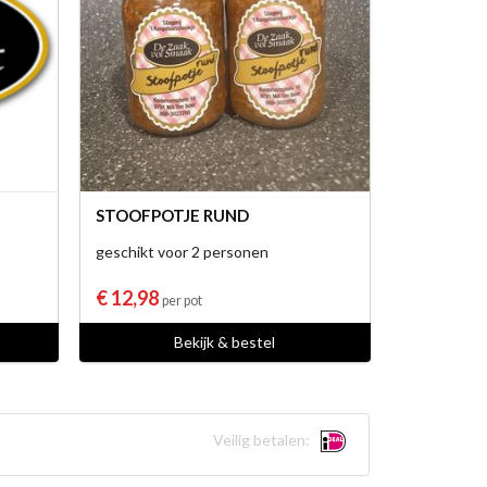
STOOFPOTJE RUND
geschikt voor 2 personen
€ 12,98
per pot
Bekijk & bestel
Veilig betalen: