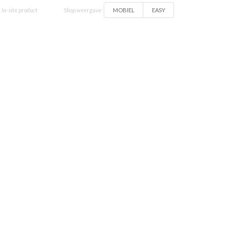
MOBIEL
EASY
 In-site product
Shop weergave: