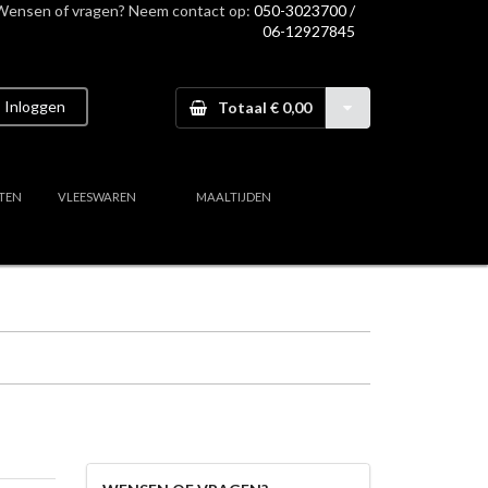
Wensen of vragen? Neem contact op:
050-3023700 /
06-12927845
Inloggen
Totaal € 0,00
TEN
VLEESWAREN
MAALTIJDEN